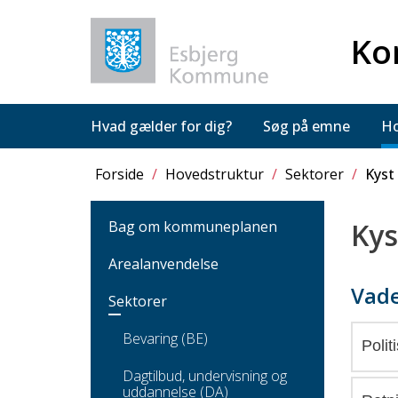
Ko
Hvad gælder for dig?
Søg på emne
Ho
Forside
/
Hovedstruktur
/
Sektorer
/
Kyst 
Kys
Bag om kommuneplanen
Arealanvendelse
Vade
Sektorer
Bevaring (BE)
Polit
Dagtilbud, undervisning og
uddannelse (DA)