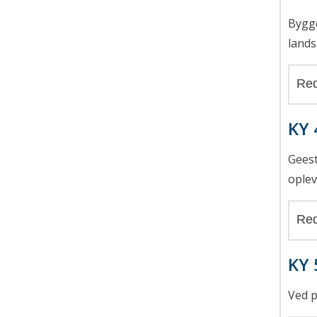
Bygge
lands
Red
KY 
Geest
oplev
Red
KY 
Ved p