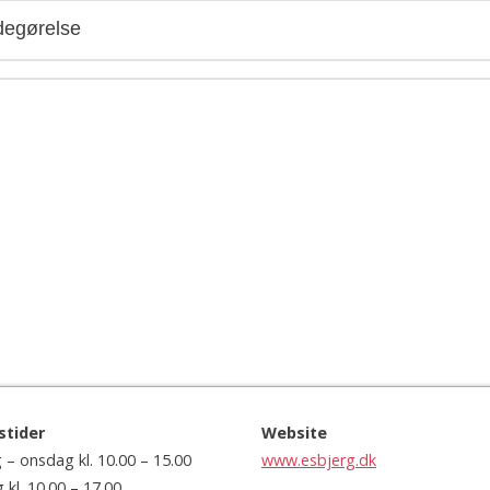
egørelse
stider
Website
– onsdag kl. 10.00 – 15.00
www.esbjerg.dk
kl. 10.00 – 17.00