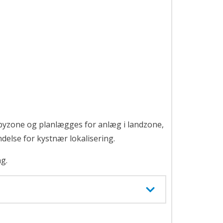
byzone og planlægges for anlæg i landzone,
delse for kystnær lokalisering.
g.