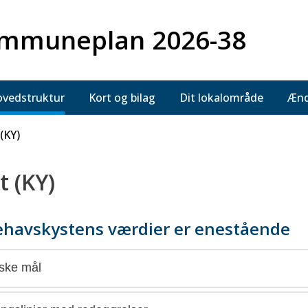
mmuneplan 2026-38
vedstruktur
Kort og bilag
Dit lokalområde
Ænd
(KY)
t (KY)
havskystens værdier er enestående
iske mål