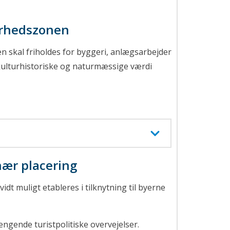
ærhedszonen
 skal friholdes for byggeri, anlægsarbejder
 kulturhistoriske og naturmæssige værdi
nær placering
t muligt etableres i tilknytning til byerne
ængende turistpolitiske overvejelser.