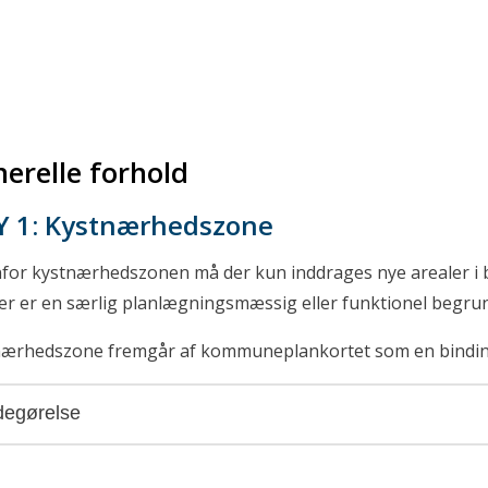
erelle forhold
Y 1:
Kystnærhedszone
for kystnærhedszonen må der kun inddrages nye arealer i 
er er en særlig planlægningsmæssig eller funktionel begrun
nærhedszone fremgår af kommuneplankortet som en bindin
egørelse