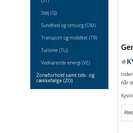
(ST)
Støj (SJ)
Sundhed og omsorg (OM)
Transport og mobilitet (TR)
Gen
Turisme (TU)
K
Vedvarende energi (VE)
Inden
Zoneforhold samt tids- og
rækkefølge (ZO)
når d
Kyst
Red