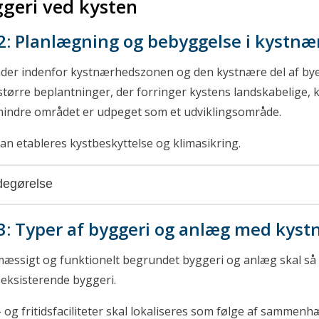
geri ved kysten
2: Planlægning og bebyggelse i kystn
er indenfor kystnærhedszonen og den kystnære del af byen
 større beplantninger, der forringer kystens landskabelige,
ndre området er udpeget som et udviklingsområde.
an etableres kystbeskyttelse og klimasikring.
egørelse
3: Typer af byggeri og anlæg med kyst
æssigt og funktionelt begrundet byggeri og anlæg skal så vid
l eksisterende byggeri.
- og fritidsfaciliteter skal lokaliseres som følge af sammenh