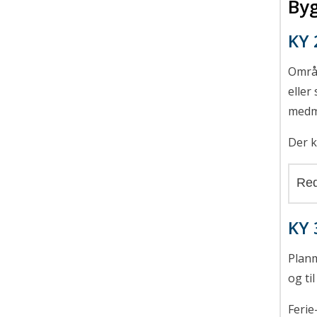
Byg
KY 
Områd
eller
medmi
Der k
Red
KY 
Planm
og ti
Ferie