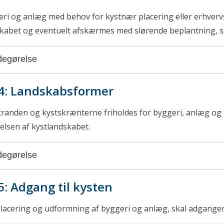
ri og anlæg med behov for kystnær placering eller erhverv
kabet og eventuelt afskærmes med slørende beplantning, så
egørelse
4: Landskabsformer
randen og kystskrænterne friholdes for byggeri, anlæg og 
elsen af kystlandskabet.
egørelse
5: Adgang til kysten
lacering og udformning af byggeri og anlæg, skal adgangen 