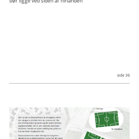
bør ligge ved siden af hinanden
side 36