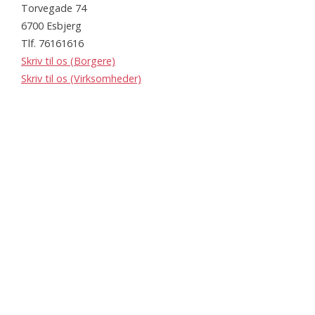
Torvegade 74
6700 Esbjerg
Tlf. 76161616
Skriv til os (Borgere)
Skriv til os (Virksomheder)
Åbningstider
Mandag – onsdag kl. 10.00 – 15.00
Torsdag kl. 10.00 – 17.00
Fredag kl. 10.00 – 12.30
Website
www.esbjerg.dk
Webtilgængelighedserklæring
Webtilgængelighedserklæring