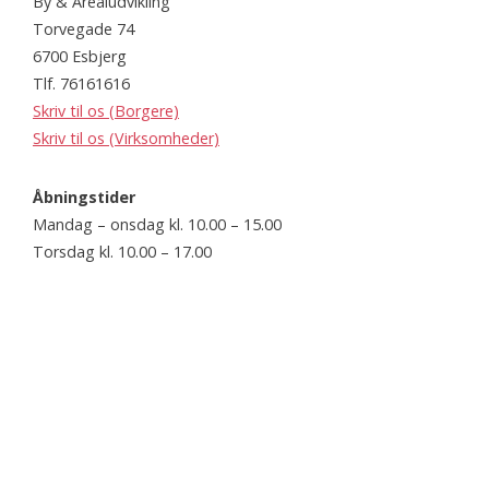
By & Arealudvikling
Torvegade 74
6700 Esbjerg
Tlf. 76161616
Skriv til os (Borgere)
Skriv til os (Virksomheder)
Åbningstider
Mandag – onsdag kl. 10.00 – 15.00
Torsdag kl. 10.00 – 17.00
Fredag kl. 10.00 – 12.30
Website
www.esbjerg.dk
Webtilgængelighedserklæring
Webtilgængelighedserklæring