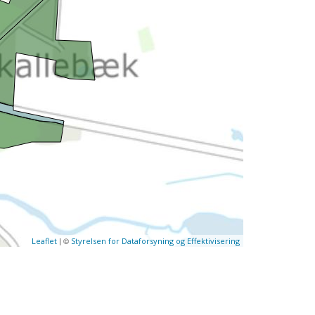
| ©
Leaflet
Styrelsen for Dataforsyning og Effektivisering