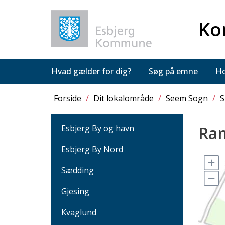
Ko
Hvad gælder for dig?
Søg på emne
Ho
Forside
/
Dit lokalområde
/
Seem Sogn
/
S
Ra
Esbjerg By og havn
Esbjerg By Nord
Sædding
Gjesing
Kvaglund