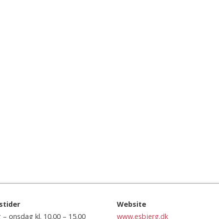
stider
Website
– onsdag kl. 10.00 – 15.00
www.esbjerg.dk