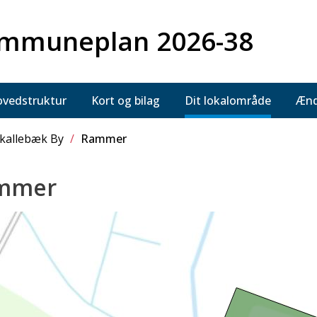
mmuneplan 2026-38
vedstruktur
Kort og bilag
Dit lokalområde
Ænd
kallebæk By
/
Rammer
mmer