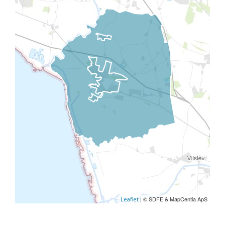
| © SDFE & MapCentia ApS
Leaflet