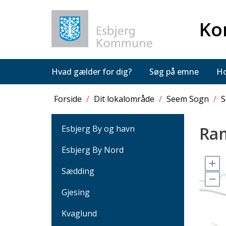
Ko
Hvad gælder for dig?
Søg på emne
Ho
Forside
/
Dit lokalområde
/
Seem Sogn
/
S
Ra
Esbjerg By og havn
Esbjerg By Nord
Sædding
Gjesing
Kvaglund