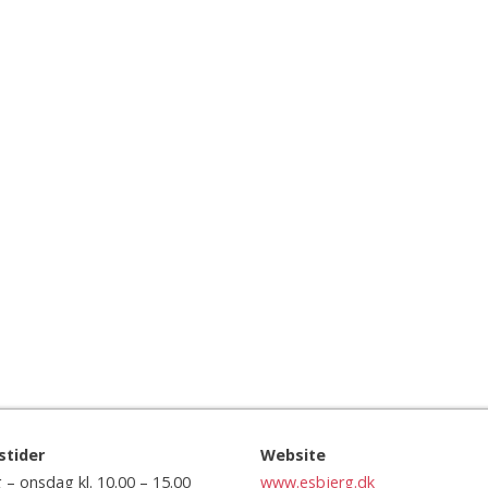
stider
Website
– onsdag kl. 10.00 – 15.00
www.esbjerg.dk