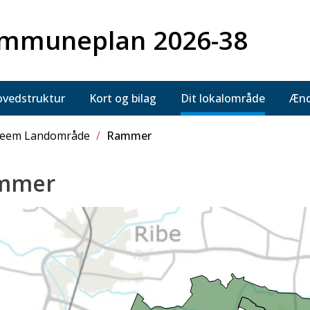
mmuneplan 2026-38
vedstruktur
Kort og bilag
Dit lokalområde
Ænd
eem Landområde
/
Rammer
mmer