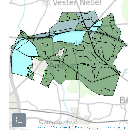
| ©
Leaflet
Styrelsen for Dataforsyning og Effektivisering