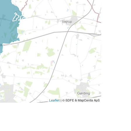
| © SDFE & MapCentia ApS
Leaflet