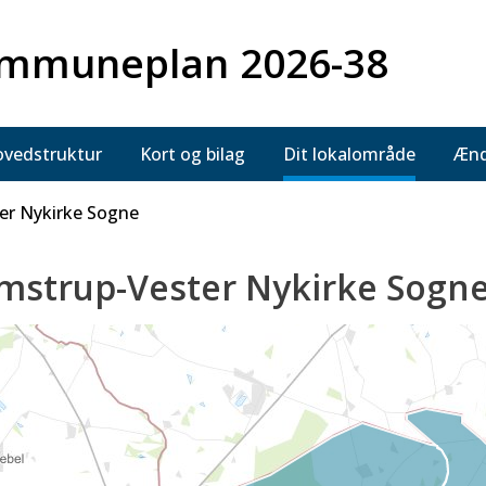
mmuneplan 2026-38
vedstruktur
Kort og bilag
Dit lokalområde
Ænd
er Nykirke Sogne
mstrup-Vester Nykirke Sogn