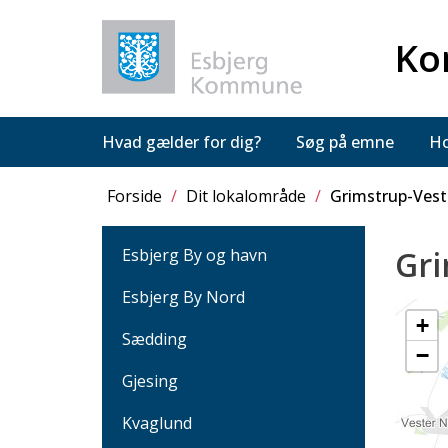
Ko
Hvad gælder for dig?
Søg på emne
Ho
Forside
/
Dit lokalområde
/
Grimstrup-Vest
Gri
Esbjerg By og havn
Esbjerg By Nord
+
Sædding
−
Gjesing
Kvaglund