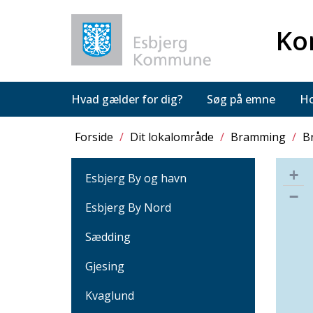
Ko
Hvad gælder for dig?
Søg på emne
Ho
Forside
/
Dit lokalområde
/
Bramming
/
B
+
Esbjerg By og havn
−
Esbjerg By Nord
Sædding
Gjesing
Kvaglund