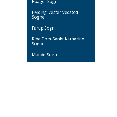
Roager Sogn
Hviding-Vester Vedsted
Sogne
Farup Sogn
Ribe Dom-Sankt Katharine
Sogne
Mandø Sogn