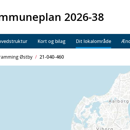
mmuneplan 2026-38
vedstruktur
Kort og bilag
Dit lokalområde
Ænd
ramming Østby
/
21-040-460