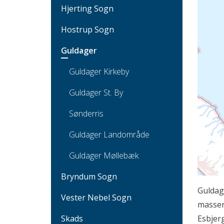
Hjerting Sogn
Hostrup Sogn
Guldager
Guldager Kirkeby
Guldager St. By
Sønderris
Guldager Landområde
Guldager Møllebæk
Bryndum Sogn
Guldag
Vester Nebel Sogn
masser
Skads
Esbjer