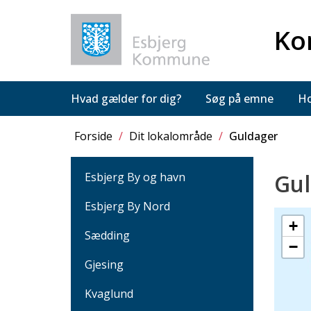
Ko
Hvad gælder for dig?
Søg på emne
Ho
Forside
/
Dit lokalområde
/
Guldager
Gul
Esbjerg By og havn
Esbjerg By Nord
+
Sædding
−
Gjesing
Kvaglund