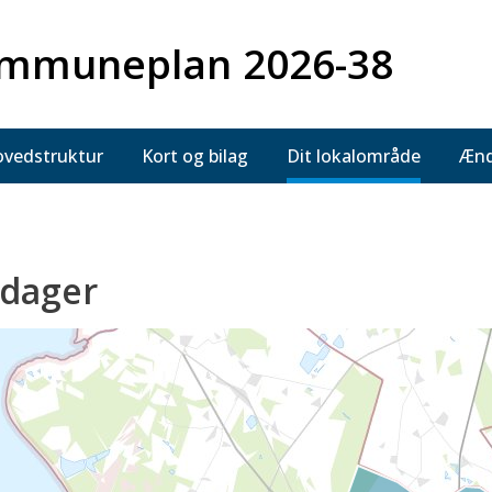
mmuneplan 2026-38
vedstruktur
Kort og bilag
Dit lokalområde
Ænd
dager