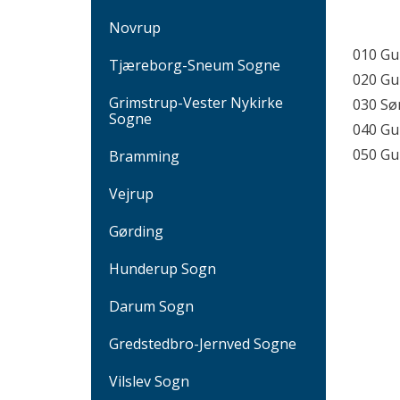
Novrup
010 Gu
Tjæreborg-Sneum Sogne
020 Gul
Grimstrup-Vester Nykirke
030 Sø
Sogne
040 Gu
050 Gu
Bramming
Vejrup
Gørding
Hunderup Sogn
Darum Sogn
Gredstedbro-Jernved Sogne
Vilslev Sogn