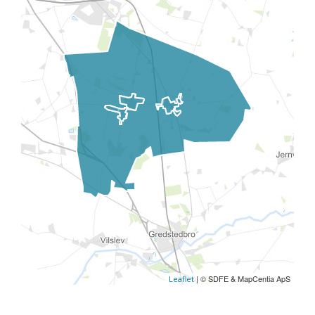
| © SDFE & MapCentia ApS
Leaflet